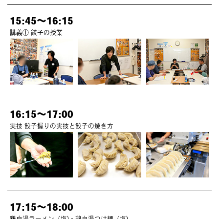
15:45～16:15
講義① 餃子の授業
16:15～17:00
実技 餃子握りの実技と餃子の焼き方
17:15～18:00
鶏白湯ラーメン（塩)・鶏白湯つけ麺（塩)