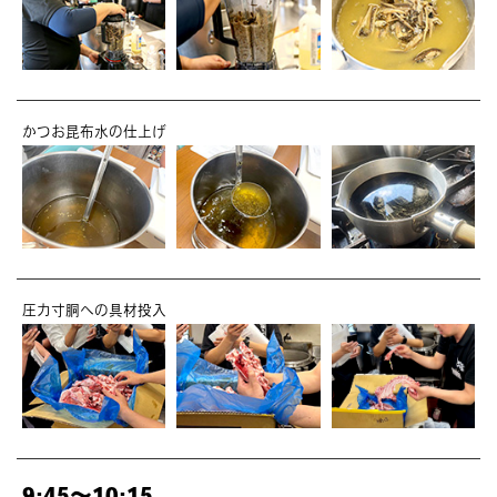
かつお昆布水の仕上げ
圧力寸胴への具材投入
9:45～10:15