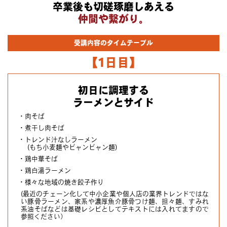
卒業後も切磋琢磨しあえる
仲間や繋がり。
受講内容のタイムテーブル
【1日目】
初日に調理する
ラーメンとサイド
・肉そば
・煮干し肉そば
・トレンド汁なしラーメン
(もち小麦麺やビャンビャン麺)
・鶏中華そば
・鶏白湯ラーメン
・様々な地域の焼き餃子作り
(最近のチェーン化して中小企業や個人店の業界トレンドではな
い豚骨ラーメン、家系や濃厚魚介豚骨つけ麺、担々麺、すみれ
系油そばなどは基礎レシピとしてテキストには入れてますので
参照ください）